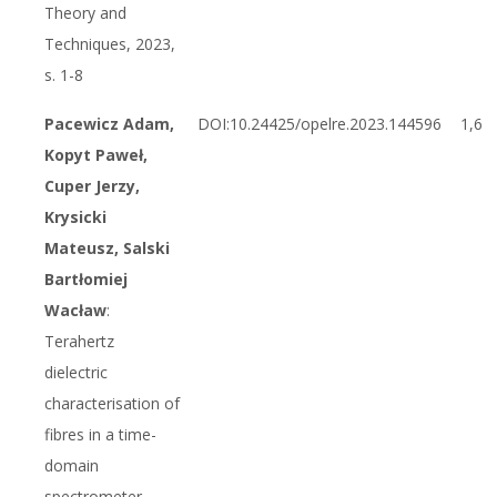
Theory and
Techniques, 2023,
s. 1-8
Pacewicz Adam,
DOI:10.24425/opelre.2023.144596
1,6
Kopyt Paweł,
Cuper Jerzy,
Krysicki
Mateusz, Salski
Bartłomiej
Wacław
:
Terahertz
dielectric
characterisation of
fibres in a time-
domain
spectrometer,