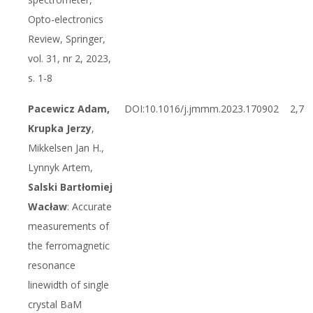
Opto-electronics
Review, Springer,
vol. 31, nr 2, 2023,
s. 1-8
Pacewicz Adam,
DOI:10.1016/j.jmmm.2023.170902
2,7
Krupka Jerzy
,
Mikkelsen Jan H.,
Lynnyk Artem,
Salski Bartłomiej
Wacław
: Accurate
measurements of
the ferromagnetic
resonance
linewidth of single
crystal BaM