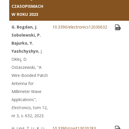
CZASOPISMACH
W ROKU 2023
G. Bogdan, J.
10.3390/electronics12030632
Sobolewski, P.
Bajurko, Y.
Yashchyshyn
, J.
Oklej, D.
Ostaszewski, "A
Wire-Bonded Patch
Antenna for
Millimeter Wave
Applications",
Electronics
, tom 12,
nr 3, s. 632, 2023.
H. Ling, Z. Li, K. Li,
10.3390/cryst13020283