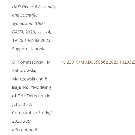
URSI General Assembly
and Scientific
Symposium (URSI
GASS)
, 2023, ss. 1-4,
19-26 sierpnia 2023,
Sapporo, Japonia.
D. Tomaszewski, M.
10.23919/MIXDES58562.2023.102032
Zaborowski, J.
Marczewski and
P.
Bajurko
, "Modeling
of THz Detection in
JLFETs - A
Comparative Study,"
2023 30th
International