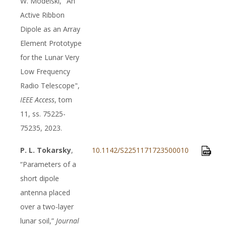
W. Modelski, "An
Active Ribbon
Dipole as an Array
Element Prototype
for the Lunar Very
Low Frequency
Radio Telescope",
IEEE Access
, tom
11, ss. 75225-
75235, 2023.
P. L. Tokarsky
,
10.1142/S2251171723500010
“Parameters of a
short dipole
antenna placed
over a two-layer
lunar soil,”
Journal