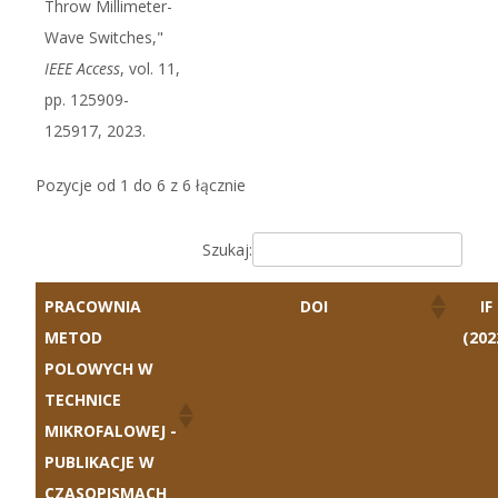
Throw Millimeter-
Wave Switches,"
IEEE Access
, vol. 11,
pp. 125909-
125917, 2023.
Pozycje od 1 do 6 z 6 łącznie
Szukaj:
PRACOWNIA
DOI
IF
METOD
(202
POLOWYCH W
TECHNICE
MIKROFALOWEJ -
PUBLIKACJE W
CZASOPISMACH