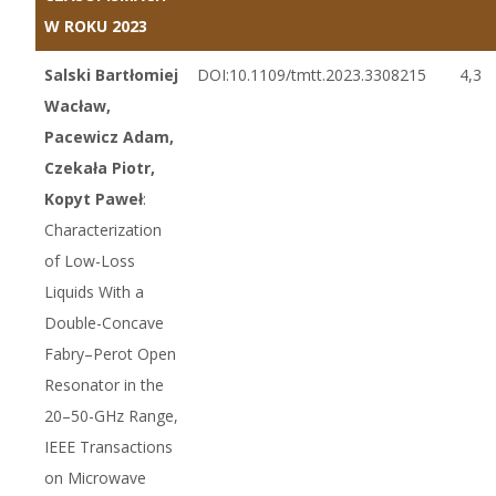
W ROKU 2023
Salski Bartłomiej
DOI:10.1109/tmtt.2023.3308215
4,3
Wacław,
Pacewicz Adam,
Czekała Piotr,
Kopyt Paweł
:
Characterization
of Low-Loss
Liquids With a
Double-Concave
Fabry–Perot Open
Resonator in the
20–50-GHz Range,
IEEE Transactions
on Microwave