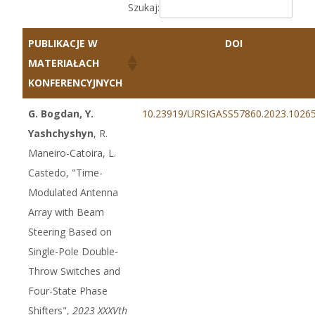
Szukaj:
PUBLIKACJE W
DOI
MATERIAŁACH
KONFERENCYJNYCH
G. Bogdan, Y.
10.23919/URSIGASS57860.2023.1026
Yashchyshyn
, R.
Maneiro-Catoira, L.
Castedo, "Time-
Modulated Antenna
Array with Beam
Steering Based on
Single-Pole Double-
Throw Switches and
Four-State Phase
Shifters",
2023 XXXVth