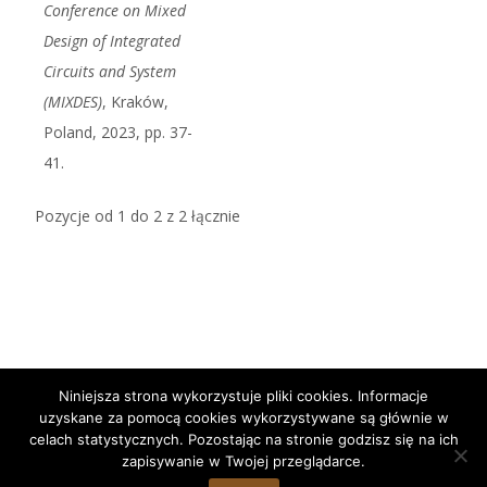
Conference on Mixed
Design of Integrated
Circuits and System
(MIXDES)
, Kraków,
Poland, 2023, pp. 37-
41.
Pozycje od 1 do 2 z 2 łącznie
Niniejsza strona wykorzystuje pliki cookies. Informacje
uzyskane za pomocą cookies wykorzystywane są głównie w
Copyright © Zakład Techniki Subterahercowej, Instytut
celach statystycznych. Pozostając na stronie godzisz się na ich
Radioelektroniki i Technik Multimedialnych, Wydział Elektroniki i
zapisywanie w Twojej przeglądarce.
Technik Informacyjnych, Politechnika Warszawska