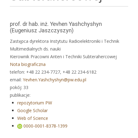
prof. dr hab. inż. Yevhen Yashchyshyn
(Eugeniusz Jaszczyszyn)
Zastępca dyrektora Instytutu Radioelektroniki i Technik
Multimedialnych ds. nauki
Kierownik Pracowni Anten i Techniki Subterahercowej
Nota biograficzna
telefon: +48 22 234-7727, +48 22 234-6182
email:
Yevhen.Yashchyshyn@pw.edu.pl
pokój: 33
publikacje:
repozytorium PW
Google Scholar
Web of Science
0000-0001-8378-1399